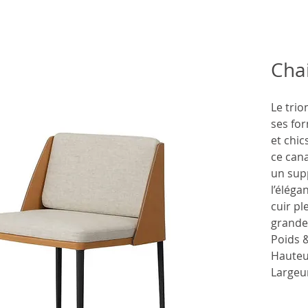
Chai
Le trio
ses for
et chic
ce can
un sup
l’élég
cuir pl
grande 
Poids 
Hauteu
Largeu
Profon
Hauteu