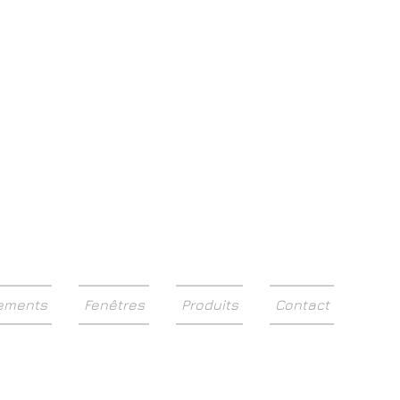
eur depuis 1967
ements
Fenêtres
Produits
Contact