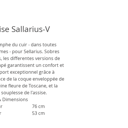
se Sallarius-V
mphe du cuir - dans toutes
mes - pour Sellarius. Sobres
s, les differentes versions de
apé garantissent un confort et
port exceptionnel grâce à
ance de la coque enveloppée de
eine fleure de Toscane, et la
souplesse de l'assise.
& Dimensions
r
76 cm
r
53 cm
deur
53 cm
r assise
47 cm