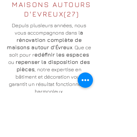
MAISONS AUTOURS
D'EVREUX(27)
Depuis plusieurs années, nous
vous accompagnons dans l
a
rénovation complète de
maisons autour d’Évreux
. Que ce
soit pour r
edéfinir les espaces
ou
repenser la disposition des
pièces
, notre expertise en
bâtiment et décoration vous
garantit un résultat fonctionnel et
harmonieux.
Dites en revoir à la gestion de
multiples intervenants ! Nous
prenons en charge l’intégralité des
travaux, avec
un seul
interlocuteu
r pour un suivi