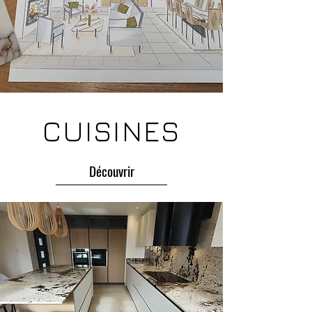
CUISINES
Découvrir
création salle de bain sur mesure
Évreux
salle de bain sur mesure Évreux
rénovation salle de bain Évreux
conception salle de bain Évreux
aménagement salle de bain Évreux
salle de bains personnalisée Évreux
installation salle de bain sur mesure