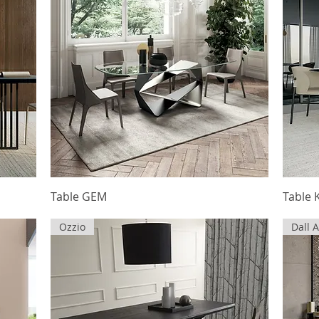
Table GEM
Table 
Ozzio
Dall 