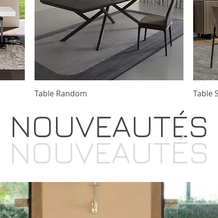
Table Random
Table 
NOUVEAUT
É
S
É
NOUVEAUT
S