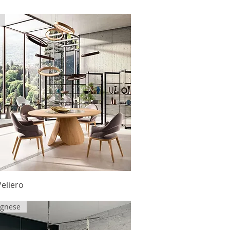
Veliero
Agnese