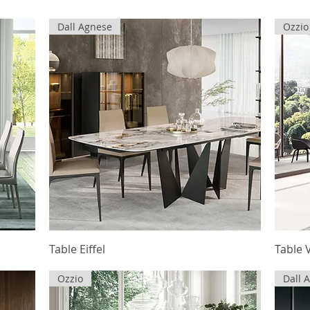
Dall Agnese
Ozzio
Table Eiffel
Table 
Ozzio
Dall 