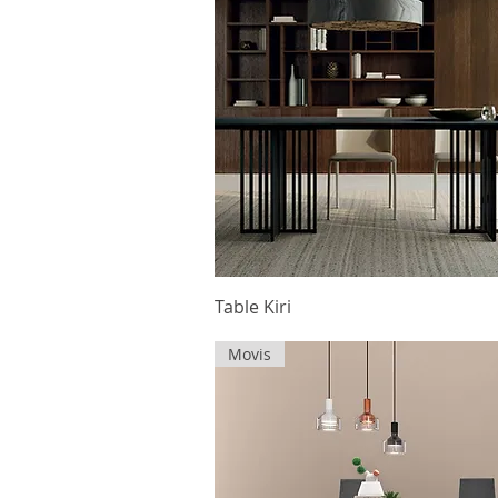
Table Kiri
Movis