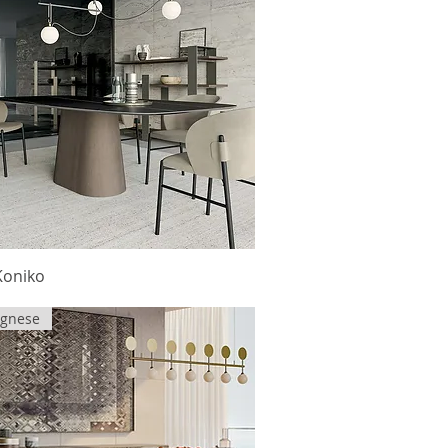
Koniko
Agnese