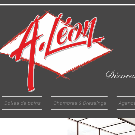
Décorat
Salles de bains
Chambres & Dressings
Agenc