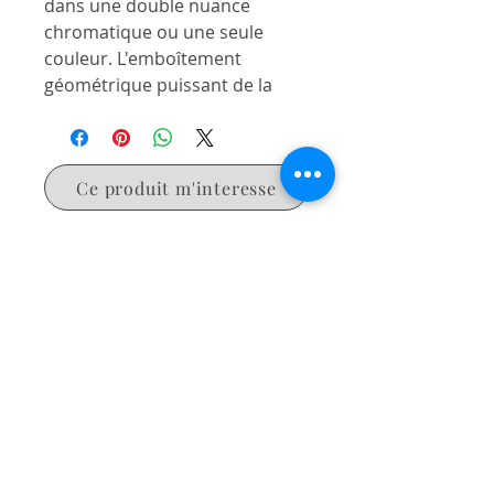
dans une double nuance
chromatique ou une seule
couleur. L'emboîtement
géométrique puissant de la
base en métal attire l'attention
du vivant et donne à ce meuble
une personnalité unique.
Ce produit m'interesse
Dimensions
: 180x 90, 200 x
100, 220 x 110, 240 x 110, ou
encore 240 x 120.
NOUS CONTACTER
52 rue Victor Hugo, 27000 Evreux
02.32.62.39.49
3lconceptdecor@orange.fr
NOUS SUIVRE