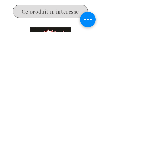
Ce produit m'interesse
NOUS CONTACTER
52 rue Victor Hugo, 27000 Evreux
02.32.62.39.49
3lconceptdecor@orange.fr
NOUS SUIVRE
Mentions légales
Pages jaunes