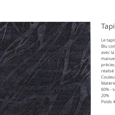
Tapi
Le tap
Blu co
avec l
manuell
précie
réalis
Coule
Matéri
60% - 
20%
Poids
Prove