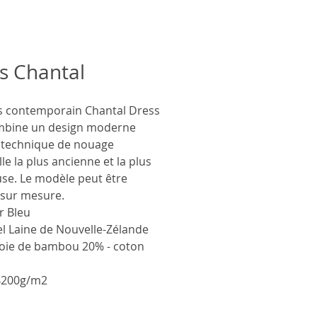
s Chantal
is contemporain Chantal Dress
mbine un design moderne
a technique de nouage
e la plus ancienne et la plus
use. Le modèle peut être
é sur mesure.
ur
Bleu
el
Laine de Nouvelle-Zélande
soie de bambou 20% - coton
4200g/m2
nance
INDE