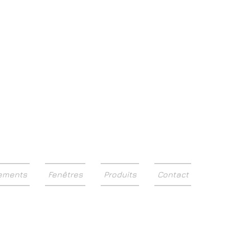
eur depuis 1967
ements
Fenêtres
Produits
Contact