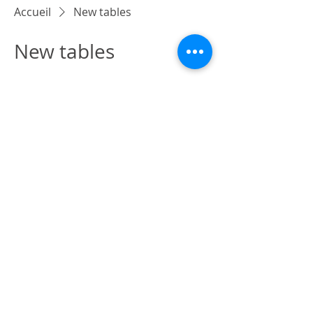
Accueil
New tables
New tables
0 article
Aucun article ici pour le
moment
En attendant, vous pouvez choisir
une autre catégorie pour continuer
vos achats.